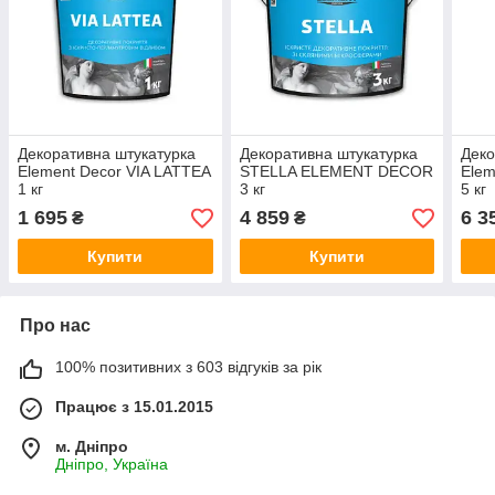
Декоративна штукатурка
Декоративна штукатурка
Деко
Element Decor VIA LATTEA
STELLA ELEMENT DECOR
Elem
1 кг
3 кг
5 кг
1 695
4 859
6 3
₴
₴
Купити
Купити
Про нас
100% позитивних з 603 відгуків за рік
Працює з 15.01.2015
м. Дніпро
Дніпро, Україна