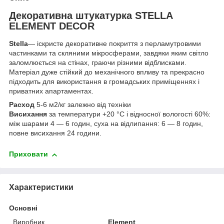
Декоративна штукатурка STELLA
ELEMENT DECOR
Stella
— іскристе декоративне покриття з перламутровими
частинками та скляними мікросферами, завдяки яким світло
заломлюється на стінах, граючи різними відблисками.
Матеріал дуже стійкий до механічного впливу та прекрасно
підходить для використання в громадських приміщеннях і
приватних апартаментах.
Расход
5-6 м2/кг залежно від техніки
Висихання
за температури +20 °C і відносної вологості 60%:
між шарами 4 — 6 годин, суха на відлипання: 6 — 8 годин,
повне висихання 24 години.
Приховати
Характеристики
Основні
Виробник
Element