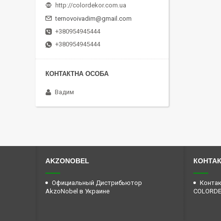
http://colordekor.com.ua
ternovoivadim@gmail.com
+380954945444
+380954945444
Вадим
AKZONOBEL
КОНТА
Официальный Дистрибьютор
Контак
AkzoNobel в Украине
COLORD