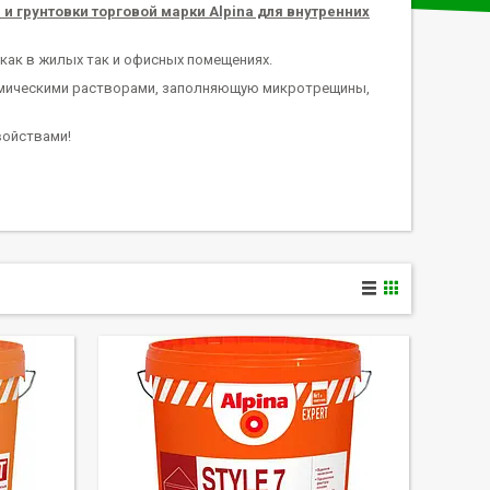
и грунтовки торговой марки Alpina для внутренних
как в жилых так и офисных помещениях.
имическими растворами, заполняющую микротрещины,
войствами!