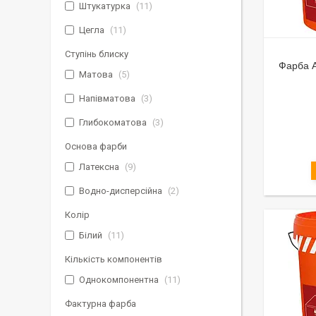
Штукатурка
11
Цегла
11
Ступінь блиску
Фарба A
Матова
5
Напівматова
3
Глибокоматова
3
Основа фарби
Латексна
9
Водно-дисперсійна
2
Колір
Білий
11
Кількість компонентів
Однокомпонентна
11
Фактурна фарба