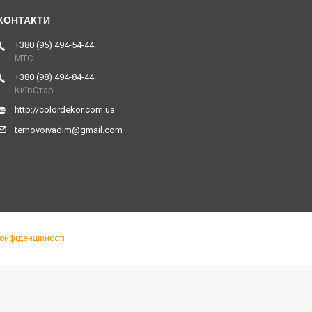
+380 (95) 494-54-44
МТС
+380 (98) 494-84-44
КиївСтар
http://colordekor.com.ua
ternovoivadim@gmail.com
конфіденційності