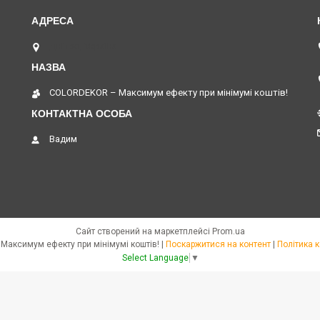
Дніпро, Україна
COLORDEKOR – Максимум ефекту при мінімумі коштів!
Вадим
Сайт створений на маркетплейсі
Prom.ua
COLORDEKOR – Максимум ефекту при мінімумі коштів! |
Поскаржитися на контент
|
Політика 
Select Language
▼