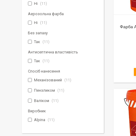
Ні
11
Аерозольна фарба
Ні
11
Фарба A
Без запаху
Так
11
Антисептична властивість
Так
11
Спосіб нанесення
Механізований
11
Пензликом
11
Валіком
11
Виробник
Alpina
11