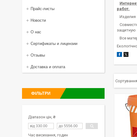
Интернет
Прайс-листы
работ.
Изделия п
Новости
Совместно
защитную 
О нас
Все матер
Сертификаты и лицензии
Екологічн
Отзывы
Доставка и оплата
ФІЛЬТРИ
Діапазон цін, ₴
Час висихання, годин