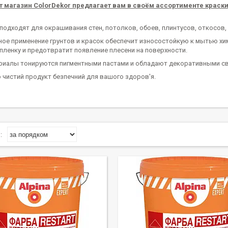
 магазин ColorDekor предлагает вам в своём ассортименте краски 
одходят для окрашивания стен, потолков, обоев, плинтусов, откосов, 
е применение грунтов и красок обеспечит износостойкую к мытью х
пленку и предотвратит появление плесени на поверхности.
иалы тонируются пигментными пастами и обладают декоративными с
о чистий продукт безпечний для вашого здоров'я.