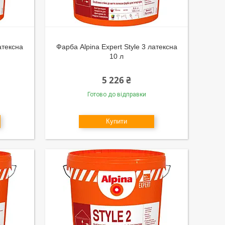
атексна
Фарба Alpina Expert Style 3 латексна
10 л
5 226 ₴
Готово до відправки
Купити