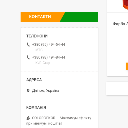
КОНТАКТИ
Фарба A
+380 (95) 494-54-44
МТС
+380 (98) 494-84-44
КиївСтар
Дніпро, Україна
COLORDEKOR – Максимум ефекту
при мінімумі коштів!